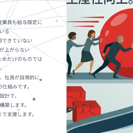
従業員も給与設定に
いる
用できていない
が上がらない
ためだけのものでは
。
、社員が自発的に
の仕組みです。
設計で、
構築します。
まで支援します。