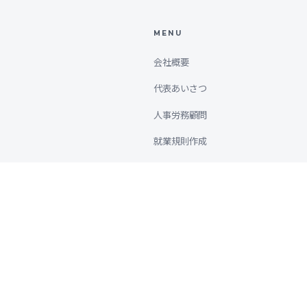
MENU
会社概要
代表あいさつ
人事労務顧問
就業規則作成
人事評価制度構築
コーチング
未来創造研修
企業理念コンサルティング
Points of You（社員研修）
Privacy Policy