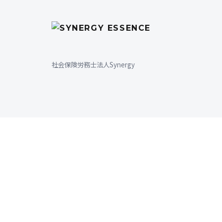
HOME
会社概要
代表あいさつ
社会保険労務士法人Synergy
サービスメニュー
›
各種料金